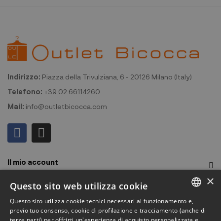
Indirizzo:
Piazza della Trivulziana, 6 - 20126 Milano (Italy)
Telefono:
+39 02.66114260
Mail:
info@outletbicocca.com
Il mio account
×
Outlet Bicocca
Questo sito web utilizza cookie
Questo sito utilizza cookie tecnici necessari al funzionamento e,
Iscriviti alla Newsletter
ITALIAN
previo tuo consenso, cookie di profilazione e tracciamento (anche di
terze parti) per offrirti un'esperienza di acquisto personalizzata e