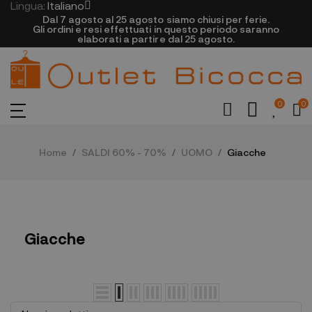
Lingua:
Italiano
Dal 7 agosto al 25 agosto siamo chiusi per ferie.
Gli ordini e resi effettuati in questo periodo saranno
elaborati a partire dal 25 agosto.
0
0
Home
SALDI 60% - 70%
UOMO
Giacche
Giacche