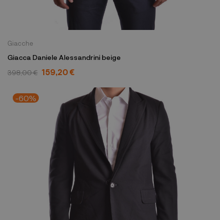
Giacche
Giacca Daniele Alessandrini beige
159,20 €
398,00 €
-60%