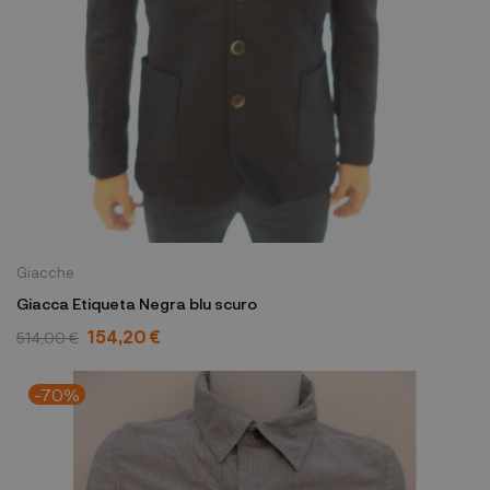
Giacche
Giacca Etiqueta Negra blu scuro
154,20 €
514,00 €
-70%