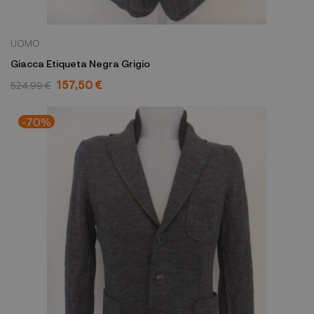
UOMO
Giacca Etiqueta Negra Grigio
157,50 €
524,99 €
-70%