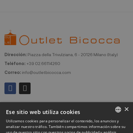
Dirección:
Piazza della Trivulziana, 6 - 20126 Milano (Italy)
Teléfono:
+39 02.66114260
Correo:
info@outletbicocca.com
Mi cuenta
×
Ese sitio web utiliza cookies
Outlet Bicocca
Utilizamos cookies para personalizar el contenido, los anuncios y
ITALIAN
analizar nuestro tráfico. También compartimos información sobre su
Suscribirse al boletín de noticias
uso de nuestro sitio con nuestros socios de publicidad y análisis,