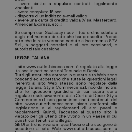
- avere diritto a stipulare contratti legalmente
vincolanti
- avere compiuto 18 anni
- disporre di un indirizzo e-mail valido
- avere una carta di credito valida (Visa, Mastercard,
American Express, etc...)
Se compri con Scalapay ricevi il tuo ordine subito e
paghi nel numero di rate che hai prescelto. Prendi
atto che le rate verranno cedute a Incremento SPV
S.r.l., a soggetti correlati e ai loro cessionari, e
autorizzi tale cessione.
LEGGE ITALIANA
Il sito www.outletbicocca.com è regolato alla legge
italiana, in particolare dal Tribunale di Desio.
Tutti gli utenti che entrano in questo sito Web sono
coscenti ed accettano che tutte le questioni legali
inerenti al sito Web stesso sono regolate dalla
legge italiana. Style Commerce s.r.l. ricorda inoltre,
che le questioni giuridiche di cui sopra sono
regolate esclusivamente dalla Corte di Desio. Style
Commerce s.r.l. non garantisce che i contenuti del
sito www.outletbicocca.com siano conformi alla
legislazione e ai regolamenti di altri paesi e
regolamenti. Quindi, l'accesso al questo sito è
vietato per gli Utenti che vivono in un Paese in cui
questi contenuti sono illegali.
Gli Utenti che vivono in quei Paesi e che scelgono di
accedere al sito Web www.outletbicocca.com lo