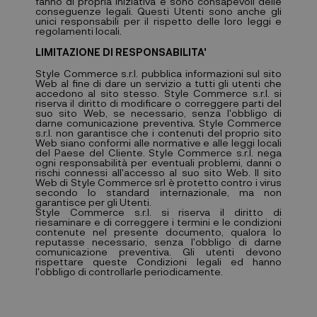
fanno di propria iniziativa e sono consapevoli delle
conseguenze legali. Questi Utenti sono anche gli
unici responsabili per il rispetto delle loro leggi e
regolamenti locali.
LIMITAZIONE DI RESPONSABILITA'
Style Commerce s.r.l. pubblica informazioni sul sito
Web al fine di dare un servizio a tutti gli utenti che
accedono al sito stesso. Style Commerce s.r.l. si
riserva il diritto di modificare o correggere parti del
suo sito Web, se necessario, senza l'obbligo di
darne comunicazione preventiva. Style Commerce
s.r.l. non garantisce che i contenuti del proprio sito
Web siano conformi alle normative e alle leggi locali
del Paese del Cliente. Style Commerce s.r.l. nega
ogni responsabilità per eventuali problemi, danni o
rischi connessi all'accesso al suo sito Web. Il sito
Web di Style Commerce srl è protetto contro i virus
secondo lo standard internazionale, ma non
garantisce per gli Utenti.
Style Commerce s.r.l. si riserva il diritto di
riesaminare e di correggere i termini e le condizioni
contenute nel presente documento, qualora lo
reputasse necessario, senza l'obbligo di darne
comunicazione preventiva. Gli utenti devono
rispettare queste Condizioni legali ed hanno
l'obbligo di controllarle periodicamente.