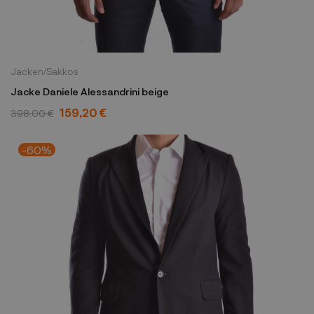
Jacken/Sakkos
Jacke Daniele Alessandrini beige
159,20 €
398,00 €
-60%