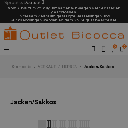
Sprache:
Deutsch
Vom 7. bis zum 25. August haben wir wegen Betriebsferien
geschlossen.
In diesem Zeitraum getätigte Bestellungen und
Rücksendungen werden ab dem 25. August bearbeitet.
0
0
Startseite
VERKAUF
HERREN
Jacken/Sakkos
Jacken/Sakkos