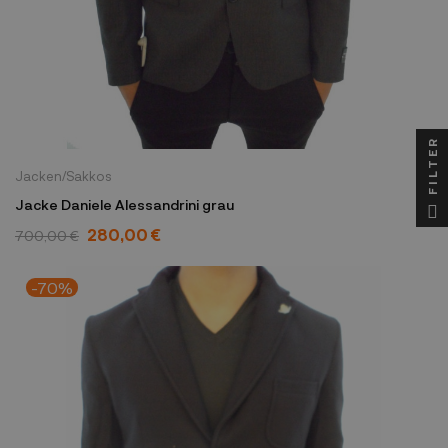
FILTER
Jacken/Sakkos
Jacke Daniele Alessandrini grau
280,00 €
700,00 €
-70%