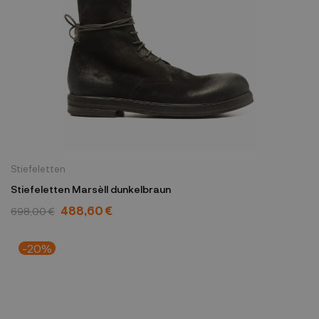
Stiefeletten
Stiefeletten Marsèll dunkelbraun
488,60 €
698,00 €
-20%