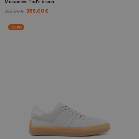
Mokassins Tod's braun
385,00 €
550,00 €
-30%