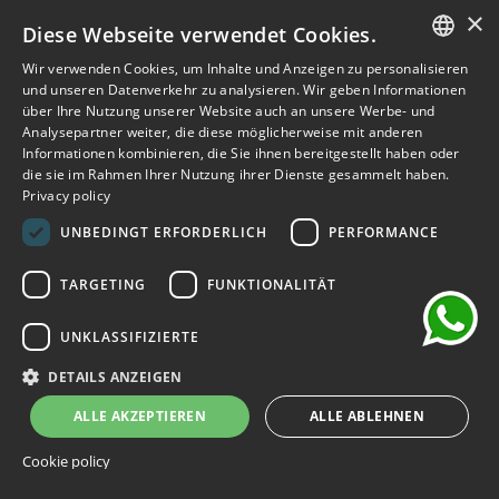
200,00 €
250,00 €
×
Diese Webseite verwendet Cookies.
-20%
Wir verwenden Cookies, um Inhalte und Anzeigen zu personalisieren
ITALIAN
und unseren Datenverkehr zu analysieren. Wir geben Informationen
über Ihre Nutzung unserer Website auch an unsere Werbe- und
ENGLISH
Analysepartner weiter, die diese möglicherweise mit anderen
Informationen kombinieren, die Sie ihnen bereitgestellt haben oder
FRENCH
die sie im Rahmen Ihrer Nutzung ihrer Dienste gesammelt haben.
Privacy policy
GERMAN
chat
UNBEDINGT ERFORDERLICH
PERFORMANCE
SPANISH
TARGETING
FUNKTIONALITÄT
UNKLASSIFIZIERTE
DETAILS ANZEIGEN
ALLE AKZEPTIEREN
ALLE ABLEHNEN
Cookie policy