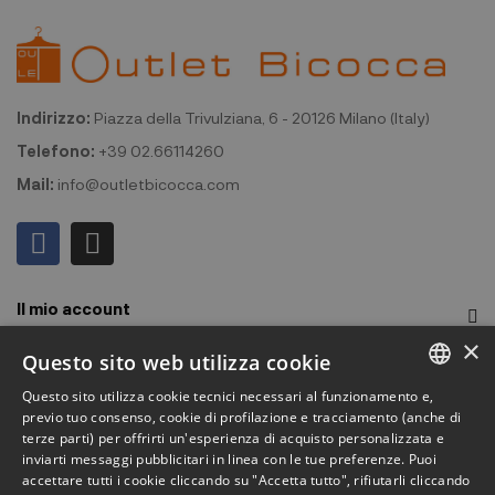
Indirizzo:
Piazza della Trivulziana, 6 - 20126 Milano (Italy)
Telefono:
+39 02.66114260
Mail:
info@outletbicocca.com
Il mio account
×
Outlet Bicocca
Questo sito web utilizza cookie
Questo sito utilizza cookie tecnici necessari al funzionamento e,
Iscriviti alla Newsletter
ITALIAN
previo tuo consenso, cookie di profilazione e tracciamento (anche di
terze parti) per offrirti un'esperienza di acquisto personalizzata e
ENGLISH
Iscriviti per ricevere accesso anticipato a saldi, ultimi arrivi,
inviarti messaggi pubblicitari in linea con le tue preferenze. Puoi
accettare tutti i cookie cliccando su "Accetta tutto", rifiutarli cliccando
promozioni e molto altro.
FRENCH