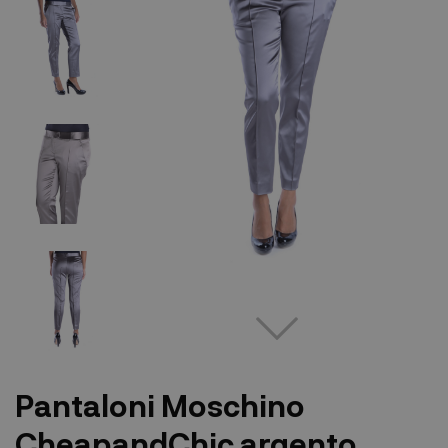
Pantaloni Moschino
CheapandChic argento