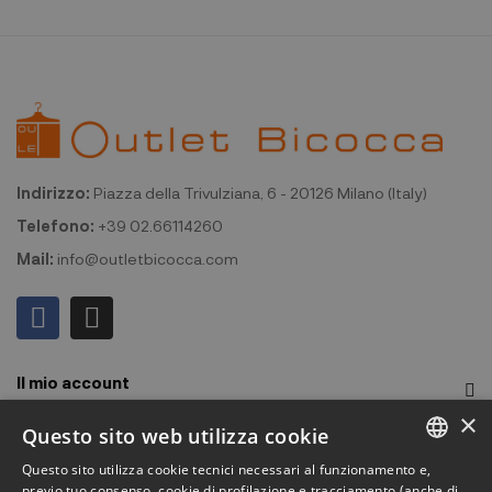
Indirizzo:
Piazza della Trivulziana, 6 - 20126 Milano (Italy)
Telefono:
+39 02.66114260
Mail:
info@outletbicocca.com
Il mio account
×
Outlet Bicocca
Questo sito web utilizza cookie
Questo sito utilizza cookie tecnici necessari al funzionamento e,
Iscriviti alla Newsletter
ITALIAN
previo tuo consenso, cookie di profilazione e tracciamento (anche di