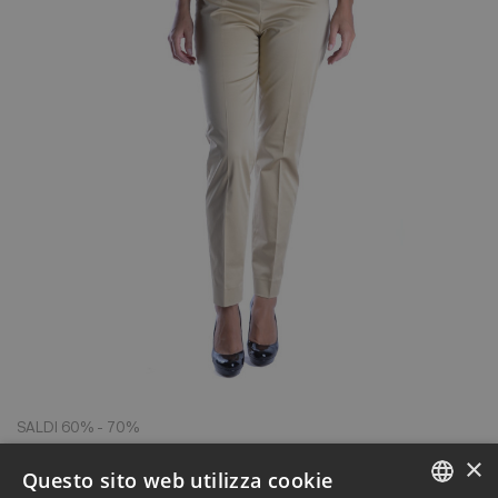
SALDI 60% - 70%
Pantaloni Moschino CheapandChic oro
×
Questo sito web utilizza cookie
68,80 €
172,00 €