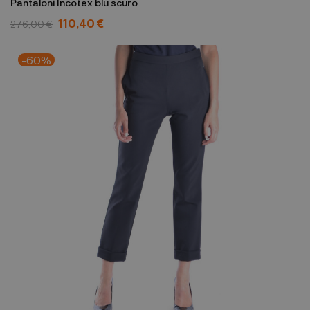
Pantaloni Incotex blu scuro
110,40 €
276,00 €
-60%