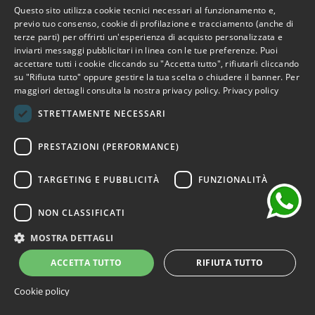
Questo sito utilizza cookie tecnici necessari al funzionamento e,
ITALIAN
previo tuo consenso, cookie di profilazione e tracciamento (anche di
-70%
terze parti) per offrirti un'esperienza di acquisto personalizzata e
ENGLISH
inviarti messaggi pubblicitari in linea con le tue preferenze. Puoi
accettare tutti i cookie cliccando su "Accetta tutto", rifiutarli cliccando
FRENCH
su "Rifiuta tutto" oppure gestire la tua scelta o chiudere il banner. Per
maggiori dettagli consulta la nostra privacy policy.
Privacy policy
GERMAN
STRETTAMENTE NECESSARI
SPANISH
chat
PRESTAZIONI (PERFORMANCE)
TARGETING E PUBBLICITÀ
FUNZIONALITÀ
NON CLASSIFICATI
MOSTRA DETTAGLI
ACCETTA TUTTO
RIFIUTA TUTTO
Cookie policy