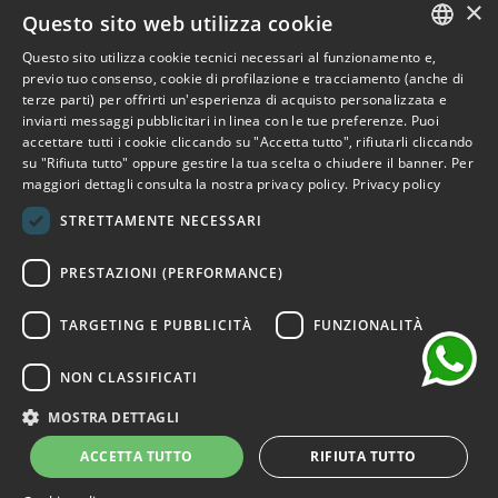
×
Outlet Bicocca
Questo sito web utilizza cookie
Questo sito utilizza cookie tecnici necessari al funzionamento e,
Iscriviti alla Newsletter
ITALIAN
previo tuo consenso, cookie di profilazione e tracciamento (anche di
terze parti) per offrirti un'esperienza di acquisto personalizzata e
ENGLISH
Iscriviti per ricevere accesso anticipato a saldi, ultimi arrivi,
inviarti messaggi pubblicitari in linea con le tue preferenze. Puoi
accettare tutti i cookie cliccando su "Accetta tutto", rifiutarli cliccando
promozioni e molto altro.
FRENCH
su "Rifiuta tutto" oppure gestire la tua scelta o chiudere il banner. Per
maggiori dettagli consulta la nostra privacy policy.
Privacy policy
GERMAN
ISCRIVITI
STRETTAMENTE NECESSARI
SPANISH
chat
Ho letto e accetto i termini della privacy.
(Leggi)
PRESTAZIONI (PERFORMANCE)
TARGETING E PUBBLICITÀ
FUNZIONALITÀ
NON CLASSIFICATI
©2026 Outlet Bicocca - P.IVA 06736400968 - Piazza della
Trivulziana, 6 - 20126 Milano - Italia
MOSTRA DETTAGLI
Powered by
KForge
ACCETTA TUTTO
RIFIUTA TUTTO