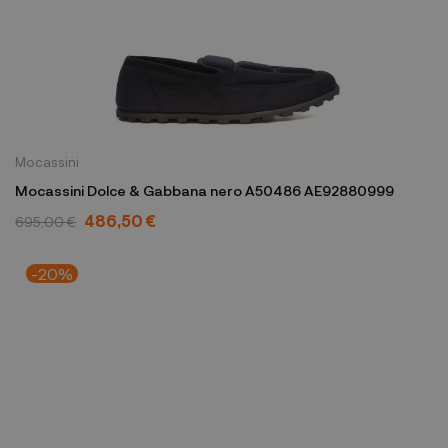
Mocassini
Mocassini Dolce & Gabbana nero A50486 AE92880999
486,50 €
695,00 €
-20%