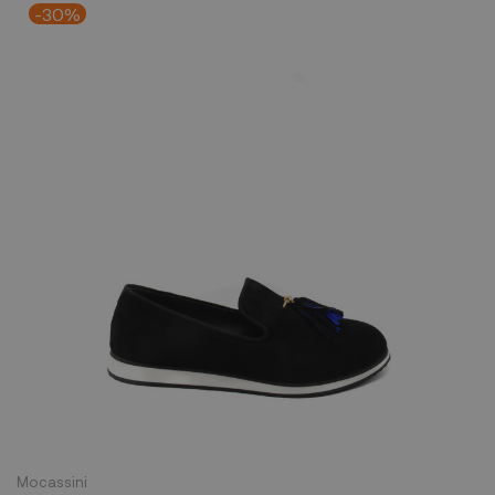
-30%
Mocassini