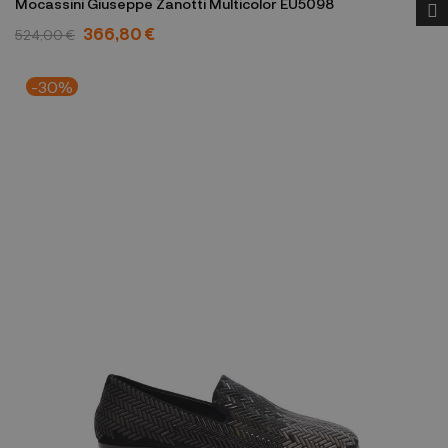
Mocassini Giuseppe Zanotti Multicolor EU5098
366,80 €
524,00 €
-30%