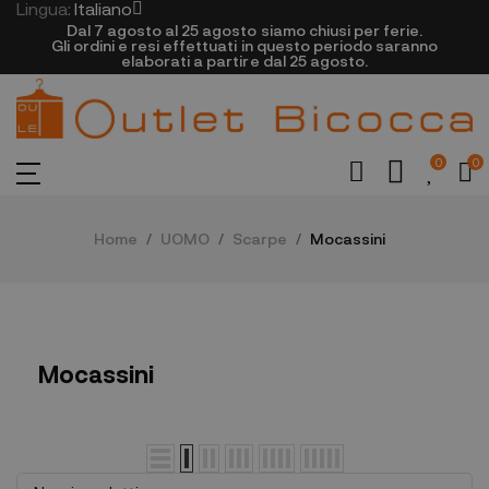
Lingua:
Italiano
Dal 7 agosto al 25 agosto siamo chiusi per ferie.
Gli ordini e resi effettuati in questo periodo saranno
elaborati a partire dal 25 agosto.
0
0
Home
UOMO
Scarpe
Mocassini
Mocassini