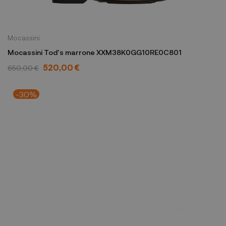
Mocassini
Mocassini Tod's marrone XXM38K0GG10RE0C801
520,00 €
650,00 €
-30%