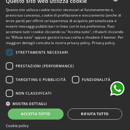
Questo sito web utilizza cookie
Questo sito utilizza cookie tecnici necessari al funzionamento e,
Iscriviti alla Newsletter
ITALIAN
previo tuo consenso, cookie di profilazione e tracciamento (anche di
terze parti) per offrirti un'esperienza di acquisto personalizzata e
ENGLISH
Iscriviti per ricevere accesso anticipato a saldi, ultimi arrivi,
inviarti messaggi pubblicitari in linea con le tue preferenze. Puoi
accettare tutti i cookie cliccando su "Accetta tutto", rifiutarli cliccando
promozioni e molto altro.
FRENCH
su "Rifiuta tutto" oppure gestire la tua scelta o chiudere il banner. Per
maggiori dettagli consulta la nostra privacy policy.
Privacy policy
GERMAN
ISCRIVITI
STRETTAMENTE NECESSARI
SPANISH
chat
Ho letto e accetto i termini della privacy.
(Leggi)
PRESTAZIONI (PERFORMANCE)
TARGETING E PUBBLICITÀ
FUNZIONALITÀ
NON CLASSIFICATI
©2026 Outlet Bicocca - P.IVA 06736400968 - Piazza della
Trivulziana, 6 - 20126 Milano - Italia
MOSTRA DETTAGLI
Powered by
KForge
ACCETTA TUTTO
RIFIUTA TUTTO
Cookie policy
Sito protetto da reCAPTCHA.
Privacy
-
Termini e condizioni