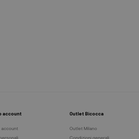
io account
Outlet Bicocca
io account
Outlet Milano
 personali
Condizioni generali