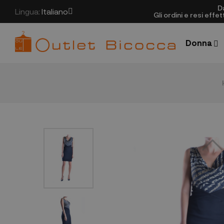
D
Lingua:
Italiano
Gli ordini e resi eff
Donna