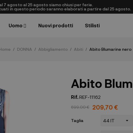
al 7 agosto al 25 agosto siamo chiusi per ferie.
ettuati in questo periodo saranno elaborati a partire dal 25 agosto.
Uomo
Nuovi prodotti
Stilisti
Home
DONNA
Abbigliamento
Abiti
Abito Blumarine nero
Abito Blum
Rif.
REF-11162
209,70 €
699,00 €
Taglia