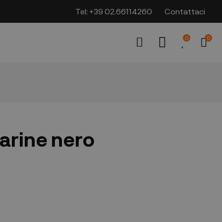
Tel:
+39 02.66114260
Contattaci
0
0
arine nero