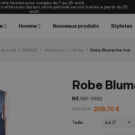
rons fermès pour congès du 7 au 25
août.
 effectués durant cette période seront traités a partir du 25
août.
e
Homme
Nouveaux produits
Stylistes
Accueil
FEMME
Vêtements
Robe
Robe Blumarine noir
Robe Bluma
Rif.
REF-11162
209,70 €
699,00 €
Taille