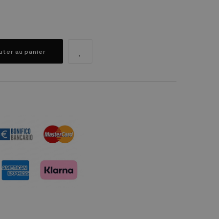
uter au panier
dule "Réassurance")