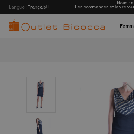
Nous se
Langue :
Français
Les commandes et les retours
Femm