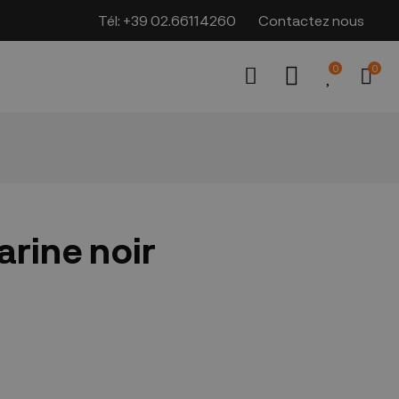
Tél:
+39 02.66114260
Contactez nous
0
0
rine noir