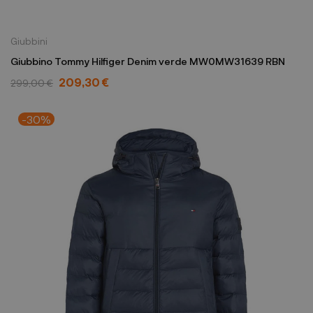
Giubbini
Giubbino Tommy Hilfiger Denim verde MW0MW31639 RBN
209,30 €
299,00 €
-30%