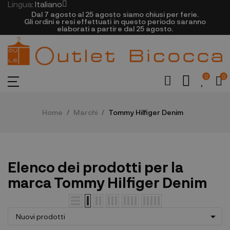
Lingua:
Italiano
Dal 7 agosto al 25 agosto siamo chiusi per ferie.
Gli ordini e resi effettuati in questo periodo saranno
elaborati a partire dal 25 agosto.
0
0
Home
Marchi
Tommy Hilfiger Denim
Elenco dei prodotti per la
marca Tommy Hilfiger Denim

Nuovi prodotti