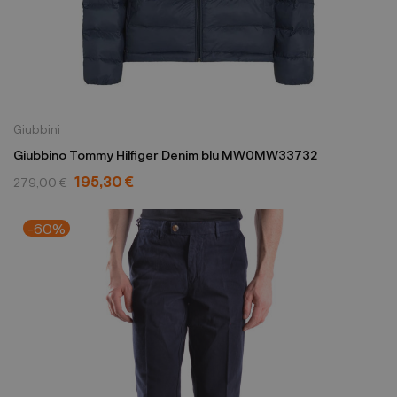
Giubbini
Giubbino Tommy Hilfiger Denim blu MW0MW33732
195,30 €
279,00 €
-60%