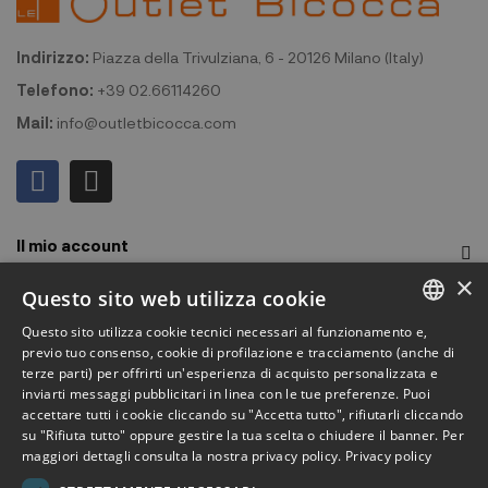
Indirizzo:
Piazza della Trivulziana, 6 - 20126 Milano (Italy)
Telefono:
+39 02.66114260
Mail:
info@outletbicocca.com
Il mio account
×
Outlet Bicocca
Questo sito web utilizza cookie
Questo sito utilizza cookie tecnici necessari al funzionamento e,
Iscriviti alla Newsletter
ITALIAN
previo tuo consenso, cookie di profilazione e tracciamento (anche di
terze parti) per offrirti un'esperienza di acquisto personalizzata e
ENGLISH
Iscriviti per ricevere accesso anticipato a saldi, ultimi arrivi,
inviarti messaggi pubblicitari in linea con le tue preferenze. Puoi
accettare tutti i cookie cliccando su "Accetta tutto", rifiutarli cliccando
promozioni e molto altro.
FRENCH
su "Rifiuta tutto" oppure gestire la tua scelta o chiudere il banner. Per
maggiori dettagli consulta la nostra privacy policy.
Privacy policy
GERMAN
ISCRIVITI