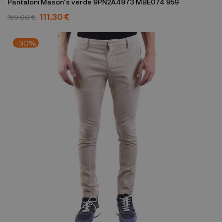
Pantaloni Mason's verde 9PN2A4973 MBE074 959
111,30 €
159,00 €
-30%