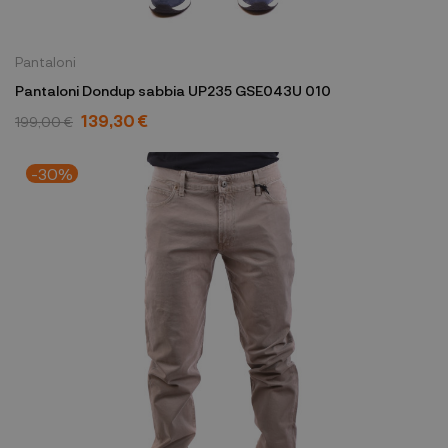
Pantaloni
Pantaloni Dondup sabbia UP235 GSE043U 010
139,30 €
199,00 €
-30%