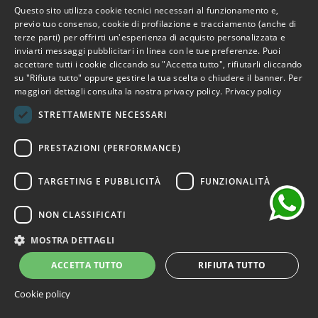
Questo sito utilizza cookie tecnici necessari al funzionamento e,
ITALIAN
previo tuo consenso, cookie di profilazione e tracciamento (anche di
-30%
terze parti) per offrirti un'esperienza di acquisto personalizzata e
ENGLISH
inviarti messaggi pubblicitari in linea con le tue preferenze. Puoi
accettare tutti i cookie cliccando su "Accetta tutto", rifiutarli cliccando
FRENCH
su "Rifiuta tutto" oppure gestire la tua scelta o chiudere il banner. Per
maggiori dettagli consulta la nostra privacy policy.
Privacy policy
GERMAN
STRETTAMENTE NECESSARI
SPANISH
chat
PRESTAZIONI (PERFORMANCE)
TARGETING E PUBBLICITÀ
FUNZIONALITÀ
NON CLASSIFICATI
MOSTRA DETTAGLI
ACCETTA TUTTO
RIFIUTA TUTTO
Cookie policy