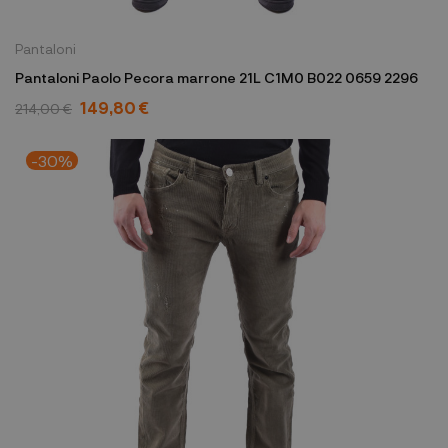
Pantaloni
Pantaloni Paolo Pecora marrone 21L C1M0 B022 0659 2296
149,80 €
214,00 €
-30%