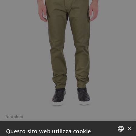
Pantaloni
Pantaloni Brian Dales & Ltb verde JK4176 003
×
Questo sito web utilizza cookie
83,30 €
119,00 €