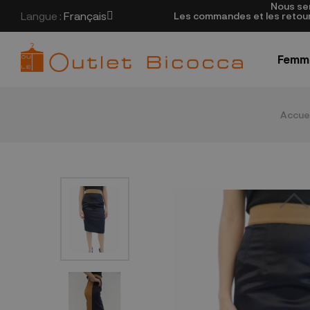
Nous se
Langue :
Français
Les commandes et les retours
Femm
Accuei