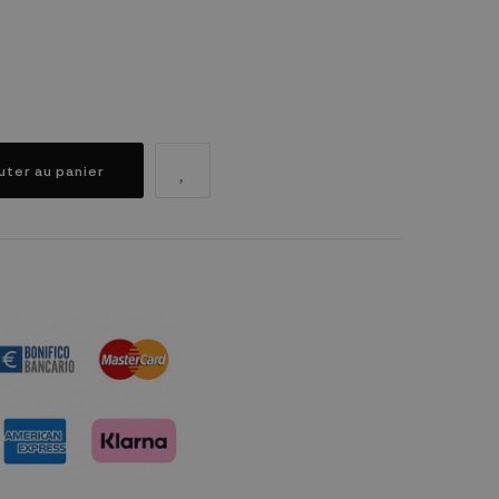
uter au panier
dule "Réassurance")