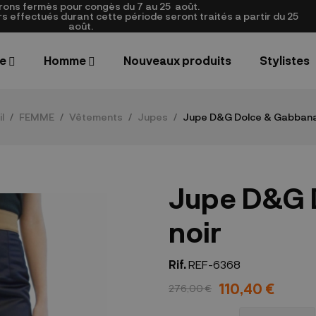
rons fermès pour congès du 7 au 25
août.
 effectués durant cette période seront traités a partir du 25
août.
e
Homme
Nouveaux produits
Stylistes
l
FEMME
Vêtements
Jupes
Jupe D&G Dolce & Gabbana
Jupe D&G 
noir
Rif.
REF-6368
110,40 €
276,00 €