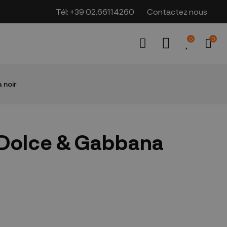
Tél:
+39 02.66114260
Contactez nous
0
0
 noir
Dolce & Gabbana