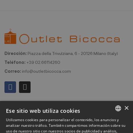
Dirección:
Piazza della Trivulziana, 6 - 20126 Milano (Italy)
Teléfono:
+39 02.66114260
Correo:
info@outletbicocca.com
Mi cuenta
×
Ese sitio web utiliza cookies
Outlet Bicocca
Utilizamos cookies para personalizar el contenido, los anuncios y
ITALIAN
analizar nuestro tráfico. También compartimos información sobre su
Suscribirse al boletín de noticias
uso de nuestro sitio con nuestros socios de publicidad y análisis,