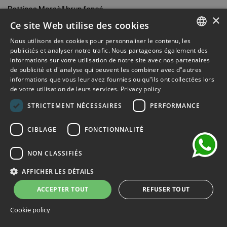
Bottines Marsèll brun foncé
×
488,60 €
Ce site Web utilise des cookies
698,00 €
Nous utilisons des cookies pour personnaliser le contenu, les
ITALIAN
-30%
publicités et analyser notre trafic. Nous partageons également des
informations sur votre utilisation de notre site avec nos partenaires
ENGLISH
de publicité et d"analyse qui peuvent les combiner avec d"autres
informations que vous leur avez fournies ou qu"ils ont collectées lors
FRENCH
de votre utilisation de leurs services.
Privacy policy
chat
GERMAN
STRICTEMENT NÉCESSAIRES
PERFORMANCE
SPANISH
CIBLAGE
FONCTIONNALITÉ
NON CLASSIFIÉS
AFFICHER LES DÉTAILS
ACCEPTER TOUT
REFUSER TOUT
Cookie policy