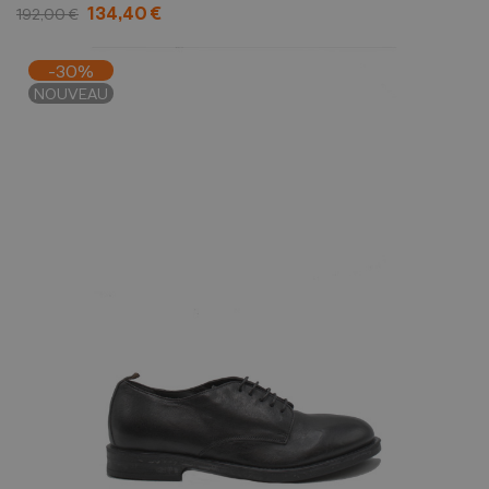
134,40 €
192,00 €
-30%
NOUVEAU