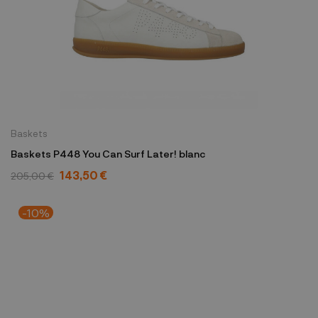
Baskets
Baskets P448 You Can Surf Later! blanc
143,50 €
205,00 €
-10%