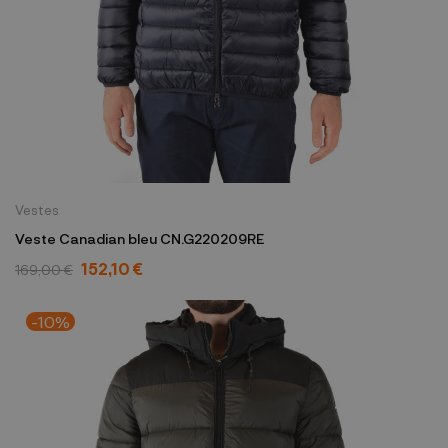
Vestes
Veste Canadian bleu CN.G220209RE
152,10 €
169,00 €
-10%