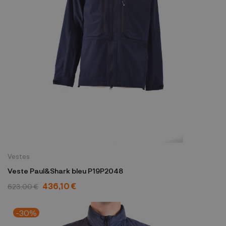
Vestes
Veste Paul&Shark bleu P19P2048
436,10 €
623,00 €
-30%