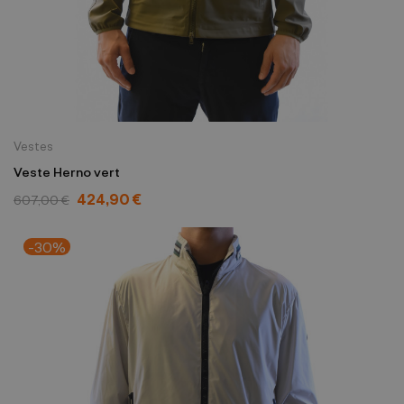
Vestes
Veste Herno vert
424,90 €
607,00 €
-30%