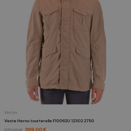
Vestes
Veste Herno tourterelle FI0062U 12302 2750
399,00 €
570,00 €