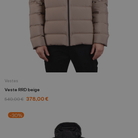
Vestes
Veste RRD beige
378,00 €
540,00 €
-30%