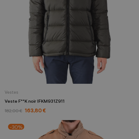
Vestes
Veste F**K noir IFKM931Z911
163,80 €
182,00 €
-30%