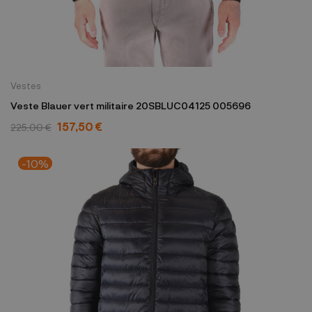
Vestes
Veste Blauer vert militaire 20SBLUC04125 005696
157,50 €
225,00 €
-10%