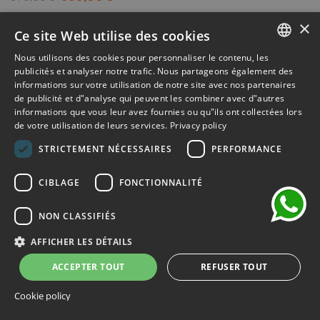
×
Ce site Web utilise des cookies
-50%
Nous utilisons des cookies pour personnaliser le contenu, les
ITALIAN
publicités et analyser notre trafic. Nous partageons également des
informations sur votre utilisation de notre site avec nos partenaires
ENGLISH
de publicité et d"analyse qui peuvent les combiner avec d"autres
informations que vous leur avez fournies ou qu"ils ont collectées lors
FRENCH
de votre utilisation de leurs services.
Privacy policy
chat
GERMAN
STRICTEMENT NÉCESSAIRES
PERFORMANCE
SPANISH
CIBLAGE
FONCTIONNALITÉ
NON CLASSIFIÉS
AFFICHER LES DÉTAILS
ACCEPTER TOUT
REFUSER TOUT
Cookie policy