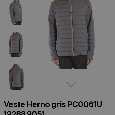
Veste Herno gris PC0061U
19288 9051