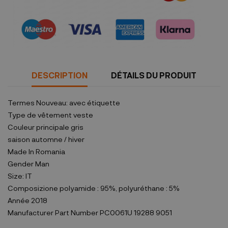
Garanties sécurité
(à modifier dans le module "Réassurance")
DESCRIPTION
DÉTAILS DU PRODUIT
Termes
Nouveau: avec étiquette
Type de vêtement
veste
Couleur principale
gris
saison
automne / hiver
Made In
Romania
Gender
Man
Size:
IT
Composizione
polyamide : 95%, polyuréthane : 5%
Année
2018
Manufacturer Part Number
PC0061U 19288 9051