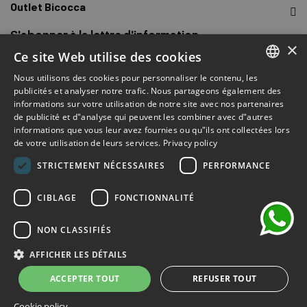
Outlet Bicocca
S'abonner à la lettre d'information
×
Ce site Web utilise des cookies
Inscrivez-vous pour recevoir un accès rapide aux ventes, aux
Nous utilisons des cookies pour personnaliser le contenu, les
derniers arrivages, aux promotions et plus encore.
ITALIAN
publicités et analyser notre trafic. Nous partageons également des
informations sur votre utilisation de notre site avec nos partenaires
ENGLISH
de publicité et d"analyse qui peuvent les combiner avec d"autres
S’ABONNER
informations que vous leur avez fournies ou qu"ils ont collectées lors
FRENCH
de votre utilisation de leurs services.
Privacy policy
chat
J'ai lu et accepté les termes de confidentialité.
(Lire)
GERMAN
STRICTEMENT NÉCESSAIRES
PERFORMANCE
SPANISH
CIBLAGE
FONCTIONNALITÉ
NON CLASSIFIÉS
©2026 Outlet Bicocca - P.IVA 06736400968 - Piazza della
Trivulziana, 6 - 20126 Milano - Italia
AFFICHER LES DÉTAILS
Powered by
KForge
ACCEPTER TOUT
REFUSER TOUT
Cookie policy