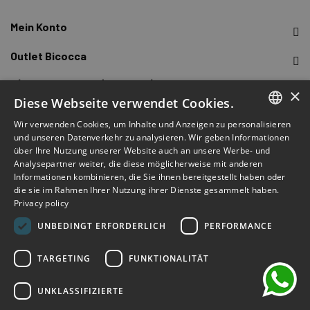
Mein Konto
Outlet Bicocca
Abonnieren Sie den Newsletter
×
Diese Webseite verwendet Cookies.
Melden Sie sich an, um frühzeitigen Zugang zu Verkäufen,
Wir verwenden Cookies, um Inhalte und Anzeigen zu personalisieren
ITALIAN
neuen Produkten, Sonderangeboten und mehr zu erhalten.
und unseren Datenverkehr zu analysieren. Wir geben Informationen
über Ihre Nutzung unserer Website auch an unsere Werbe- und
ENGLISH
Analysepartner weiter, die diese möglicherweise mit anderen
ABONNIEREN
Informationen kombinieren, die Sie ihnen bereitgestellt haben oder
FRENCH
die sie im Rahmen Ihrer Nutzung ihrer Dienste gesammelt haben.
Privacy policy
GERMAN
Ich habe die Datenschutzbestimmungen gelesen und
chat
akzeptiert.
(Lesen)
UNBEDINGT ERFORDERLICH
PERFORMANCE
SPANISH
TARGETING
FUNKTIONALITÄT
UNKLASSIFIZIERTE
©2026 Outlet Bicocca - P.IVA 06736400968 - Piazza della