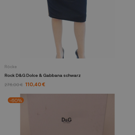
Röcke
Rock D&G Dolce & Gabbana schwarz
110,40 €
276,00 €
-60%