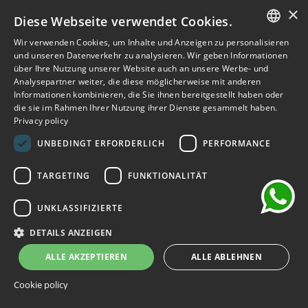
159,60 €
228,00 €
×
Diese Webseite verwendet Cookies.
-30%
Wir verwenden Cookies, um Inhalte und Anzeigen zu personalisieren
ITALIAN
und unseren Datenverkehr zu analysieren. Wir geben Informationen
über Ihre Nutzung unserer Website auch an unsere Werbe- und
ENGLISH
Analysepartner weiter, die diese möglicherweise mit anderen
Informationen kombinieren, die Sie ihnen bereitgestellt haben oder
FRENCH
die sie im Rahmen Ihrer Nutzung ihrer Dienste gesammelt haben.
Privacy policy
GERMAN
chat
UNBEDINGT ERFORDERLICH
PERFORMANCE
SPANISH
TARGETING
FUNKTIONALITÄT
UNKLASSIFIZIERTE
DETAILS ANZEIGEN
ALLE AKZEPTIEREN
ALLE ABLEHNEN
Cookie policy