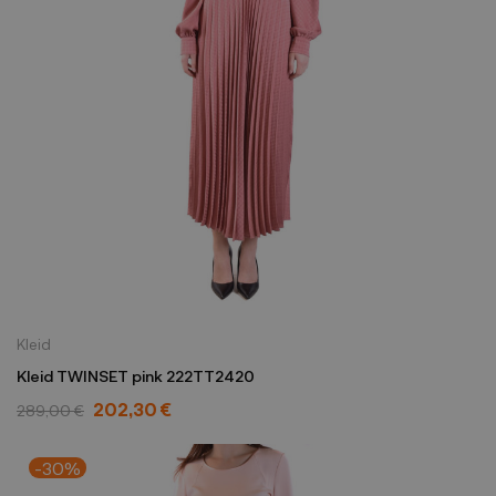
Kleid
Kleid TWINSET pink 222TT2420
202,30 €
289,00 €
-30%