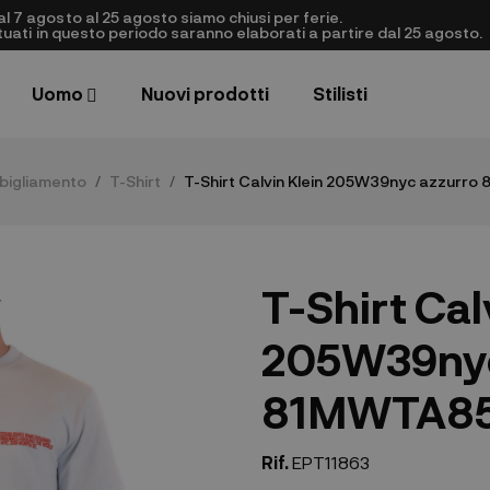
al 7 agosto al 25 agosto siamo chiusi per ferie.
ettuati in questo periodo saranno elaborati a partire dal 25 agosto.
Uomo
Nuovi prodotti
Stilisti
bigliamento
T-Shirt
T-Shirt Calvin Klein 205W39nyc azzurr
T-Shirt Cal
205W39nyc
81MWTA85
Rif.
EPT11863