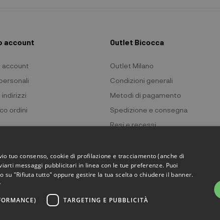
io account
Outlet Bicocca
io account
Outlet Milano
 personali
Condizioni generali
 indirizzi
Metodi di pagamento
co ordini
Spedizione e consegna
Resi e recessi
Privacy policy
Cookie policy
evio tuo consenso, cookie di profilazione e tracciamento (anche di
viarti messaggi pubblicitari in linea con le tue preferenze. Puoi
ndo su "Rifiuta tutto" oppure gestire la tua scelta o chiudere il banner.
y
RFORMANCE)
TARGETING E PUBBLICITÀ
 Bicocca - P.IVA 06736400968 - Piazza della Trivulziana, 6 - 20126 Mi