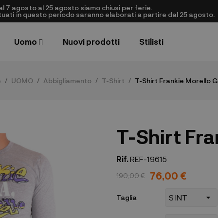
al 7 agosto al 25 agosto siamo chiusi per ferie.
ettuati in questo periodo saranno elaborati a partire dal 25 agosto.
Uomo
Nuovi prodotti
Stilisti
e
UOMO
Abbigliamento
T-Shirt
T-Shirt Frankie Morello G
T-Shirt Fra
Rif.
REF-19615
76,00 €
190,00 €
Taglia