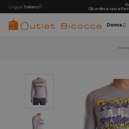
D
Lingua:
Italiano
Gli ordini e resi eff
Donna
Hom