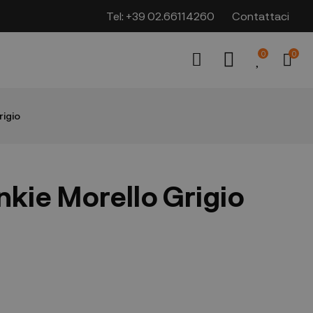
Tel:
+39 02.66114260
Contattaci
0
0
rigio
nkie Morello Grigio