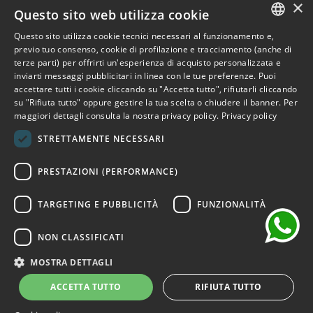
×
Outlet Bicocca
Questo sito web utilizza cookie
Questo sito utilizza cookie tecnici necessari al funzionamento e,
Iscriviti alla Newsletter
ITALIAN
previo tuo consenso, cookie di profilazione e tracciamento (anche di
terze parti) per offrirti un'esperienza di acquisto personalizzata e
ENGLISH
Iscriviti per ricevere accesso anticipato a saldi, ultimi arrivi,
inviarti messaggi pubblicitari in linea con le tue preferenze. Puoi
accettare tutti i cookie cliccando su "Accetta tutto", rifiutarli cliccando
promozioni e molto altro.
FRENCH
su "Rifiuta tutto" oppure gestire la tua scelta o chiudere il banner. Per
maggiori dettagli consulta la nostra privacy policy.
Privacy policy
GERMAN
ISCRIVITI
STRETTAMENTE NECESSARI
SPANISH
chat
Ho letto e accetto i termini della privacy.
(Leggi)
PRESTAZIONI (PERFORMANCE)
TARGETING E PUBBLICITÀ
FUNZIONALITÀ
NON CLASSIFICATI
©2026 Outlet Bicocca - P.IVA 06736400968 - Piazza della
Trivulziana, 6 - 20126 Milano - Italia
MOSTRA DETTAGLI
Powered by
KForge
ACCETTA TUTTO
RIFIUTA TUTTO