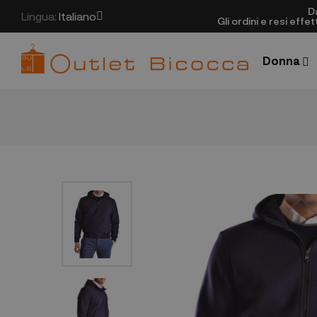
D
Lingua:
Italiano
Gli ordini e resi eff
Donna