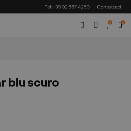
Tel:
+39 02.66114260
Contattaci
0
0
r blu scuro