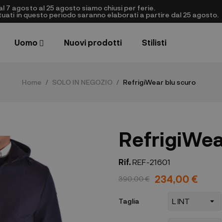
al 7 agosto al 25 agosto siamo chiusi per ferie.
ettuati in questo periodo saranno elaborati a partire dal 25 agosto.
Uomo
Nuovi prodotti
Stilisti
Home
SOLO IN NEGOZIO
RefrigiWear blu scuro
RefrigiWea
Rif.
REF-21601
234,00 €
390,00 €
Taglia