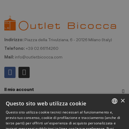
Indirizzo:
Piazza della Trivulziana, 6 - 20126 Milano (Italy)
Telefono:
+39 02.66114260
Mail:
info@outletbicocca.com
Il mio account
×
Outlet Bicocca
Questo sito web utilizza cookie
Questo sito utilizza cookie tecnici necessari al funzionamento e,
Iscriviti alla Newsletter
ITALIAN
previo tuo consenso, cookie di profilazione e tracciamento (anche di
terze parti) per offrirti un'esperienza di acquisto personalizzata e
ENGLISH
Iscriviti per ricevere accesso anticipato a saldi, ultimi arrivi,
inviarti messaggi pubblicitari in linea con le tue preferenze. Puoi