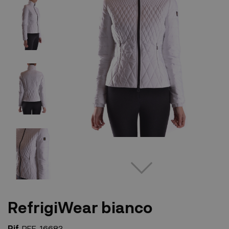
RefrigiWear bianco
Rif.
REF-16683