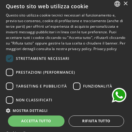
×
Outlet Bicocca
Questo sito web utilizza cookie
Questo sito utilizza cookie tecnici necessari al funzionamento e,
Iscriviti alla Newsletter
ITALIAN
previo tuo consenso, cookie di profilazione e tracciamento (anche di
terze parti) per offrirti un'esperienza di acquisto personalizzata e
ENGLISH
Iscriviti per ricevere accesso anticipato a saldi, ultimi arrivi,
inviarti messaggi pubblicitari in linea con le tue preferenze. Puoi
accettare tutti i cookie cliccando su "Accetta tutto", rifiutarli cliccando
promozioni e molto altro.
FRENCH
su "Rifiuta tutto" oppure gestire la tua scelta o chiudere il banner. Per
maggiori dettagli consulta la nostra privacy policy.
Privacy policy
GERMAN
ISCRIVITI
STRETTAMENTE NECESSARI
SPANISH
chat
Ho letto e accetto i termini della privacy.
(Leggi)
PRESTAZIONI (PERFORMANCE)
TARGETING E PUBBLICITÀ
FUNZIONALITÀ
NON CLASSIFICATI
©2026 Outlet Bicocca - P.IVA 06736400968 - Piazza della
Trivulziana, 6 - 20126 Milano - Italia
MOSTRA DETTAGLI
Powered by
KForge
ACCETTA TUTTO
RIFIUTA TUTTO