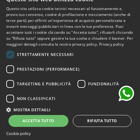
Questo sito utilizza cookie tecnici necessari al funzionamento e,
Iscriviti alla Newsletter
ITALIAN
previo tuo consenso, cookie di profilazione e tracciamento (anche di
terze parti) per offrirti un'esperienza di acquisto personalizzata e
ENGLISH
Iscriviti per ricevere accesso anticipato a saldi, ultimi arrivi,
inviarti messaggi pubblicitari in linea con le tue preferenze. Puoi
accettare tutti i cookie cliccando su "Accetta tutto", rifiutarli cliccando
promozioni e molto altro.
FRENCH
su "Rifiuta tutto" oppure gestire la tua scelta o chiudere il banner. Per
maggiori dettagli consulta la nostra privacy policy.
Privacy policy
GERMAN
ISCRIVITI
STRETTAMENTE NECESSARI
SPANISH
chat
Ho letto e accetto i termini della privacy.
(Leggi)
PRESTAZIONI (PERFORMANCE)
TARGETING E PUBBLICITÀ
FUNZIONALITÀ
NON CLASSIFICATI
©2026 Outlet Bicocca - P.IVA 06736400968 - Piazza della
Trivulziana, 6 - 20126 Milano - Italia
MOSTRA DETTAGLI
Powered by
KForge
ACCETTA TUTTO
RIFIUTA TUTTO
Cookie policy
Sito protetto da reCAPTCHA.
Privacy
-
Termini e condizioni