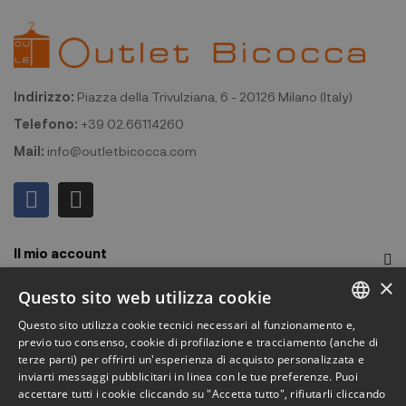
Indirizzo:
Piazza della Trivulziana, 6 - 20126 Milano (Italy)
Telefono:
+39 02.66114260
Mail:
info@outletbicocca.com
Il mio account
×
Outlet Bicocca
Questo sito web utilizza cookie
Questo sito utilizza cookie tecnici necessari al funzionamento e,
Iscriviti alla Newsletter
ITALIAN
previo tuo consenso, cookie di profilazione e tracciamento (anche di
terze parti) per offrirti un'esperienza di acquisto personalizzata e
ENGLISH
Iscriviti per ricevere accesso anticipato a saldi, ultimi arrivi,
inviarti messaggi pubblicitari in linea con le tue preferenze. Puoi
accettare tutti i cookie cliccando su "Accetta tutto", rifiutarli cliccando
promozioni e molto altro.
FRENCH