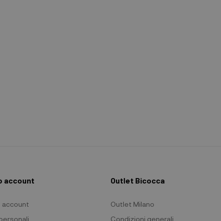
io account
Outlet Bicocca
io account
Outlet Milano
 personali
Condizioni generali