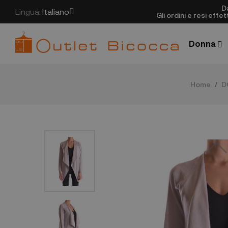
D
Lingua:
Italiano
Gli ordini e resi eff
Donna
Home
D