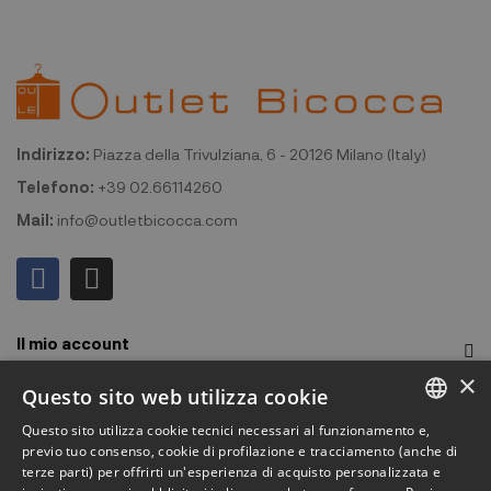
Indirizzo:
Piazza della Trivulziana, 6 - 20126 Milano (Italy)
Telefono:
+39 02.66114260
Mail:
info@outletbicocca.com
Il mio account
×
Outlet Bicocca
Questo sito web utilizza cookie
Questo sito utilizza cookie tecnici necessari al funzionamento e,
Iscriviti alla Newsletter
ITALIAN
previo tuo consenso, cookie di profilazione e tracciamento (anche di
terze parti) per offrirti un'esperienza di acquisto personalizzata e
ENGLISH
Iscriviti per ricevere accesso anticipato a saldi, ultimi arrivi,