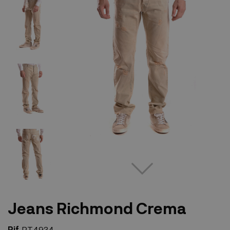
Jeans Richmond Crema
Rif.
PT4934