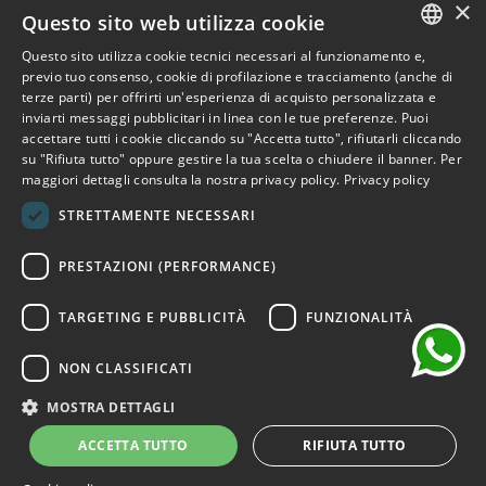
×
Outlet Bicocca
Questo sito web utilizza cookie
Questo sito utilizza cookie tecnici necessari al funzionamento e,
Iscriviti alla Newsletter
ITALIAN
previo tuo consenso, cookie di profilazione e tracciamento (anche di
terze parti) per offrirti un'esperienza di acquisto personalizzata e
ENGLISH
Iscriviti per ricevere accesso anticipato a saldi, ultimi arrivi,
inviarti messaggi pubblicitari in linea con le tue preferenze. Puoi
accettare tutti i cookie cliccando su "Accetta tutto", rifiutarli cliccando
promozioni e molto altro.
FRENCH
su "Rifiuta tutto" oppure gestire la tua scelta o chiudere il banner. Per
maggiori dettagli consulta la nostra privacy policy.
Privacy policy
GERMAN
ISCRIVITI
STRETTAMENTE NECESSARI
SPANISH
chat
Ho letto e accetto i termini della privacy.
(Leggi)
PRESTAZIONI (PERFORMANCE)
TARGETING E PUBBLICITÀ
FUNZIONALITÀ
NON CLASSIFICATI
©2026 Outlet Bicocca - P.IVA 06736400968 - Piazza della
Trivulziana, 6 - 20126 Milano - Italia
MOSTRA DETTAGLI
Powered by
KForge
ACCETTA TUTTO
RIFIUTA TUTTO