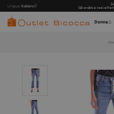
D
Lingua:
Italiano
Gli ordini e resi eff
Donna
Ho