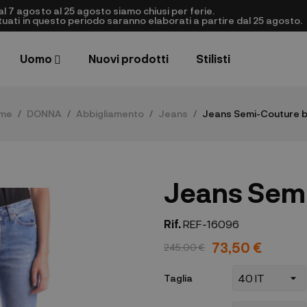
al 7 agosto al 25 agosto siamo chiusi per ferie.
ettuati in questo periodo saranno elaborati a partire dal 25 agosto.
Uomo
Nuovi prodotti
Stilisti
me
DONNA
Abbigliamento
Jeans
Jeans Semi-Couture b
Jeans Semi
Rif.
REF-16096
73,50 €
245,00 €
Taglia