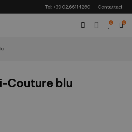
Tel:
+39 02.66114260
Contattaci
0
0
lu
-Couture blu