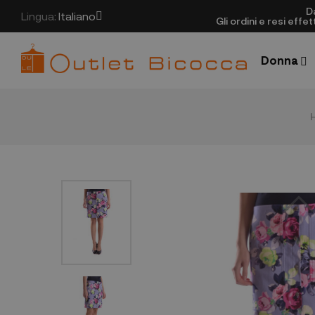
D
Lingua:
Italiano
Gli ordini e resi eff
Donna