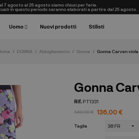
al 7 agosto al 25 agosto siamo chiusi per ferie.
ettuati in questo periodo saranno elaborati a partire dal 25 agosto.
Uomo
Nuovi prodotti
Stilisti
Home
DONNA
Abbigliamento
Gonne
Gonna Carven viola
Gonna Carv
Rif.
PT1331
136,00 €
340,00 €
Taglia