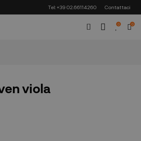
Tel:
+39 02.66114260
Contattaci
0
0
en viola