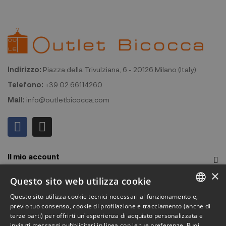
Indirizzo:
Piazza della Trivulziana, 6 - 20126 Milano (Italy)
Telefono:
+39 02.66114260
Mail:
info@outletbicocca.com
Il mio account
×
Outlet Bicocca
Questo sito web utilizza cookie
Questo sito utilizza cookie tecnici necessari al funzionamento e,
Iscriviti alla Newsletter
ITALIAN
previo tuo consenso, cookie di profilazione e tracciamento (anche di
terze parti) per offrirti un'esperienza di acquisto personalizzata e
ENGLISH
Iscriviti per ricevere accesso anticipato a saldi, ultimi arrivi,
inviarti messaggi pubblicitari in linea con le tue preferenze. Puoi