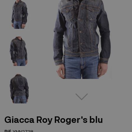
Giacca Roy Roger's blu
Rif.
XNN2738