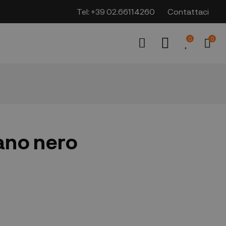
Tel:
+39 02.66114260
Contattaci
0
0
iano nero