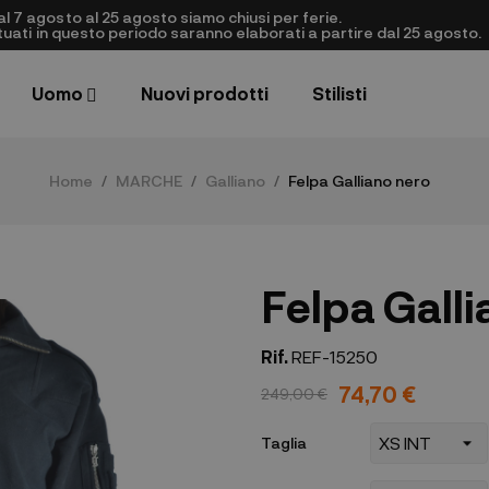
al 7 agosto al 25 agosto siamo chiusi per ferie.
ettuati in questo periodo saranno elaborati a partire dal 25 agosto.
Uomo
Nuovi prodotti
Stilisti
Home
MARCHE
Galliano
Felpa Galliano nero
Felpa Gall
Rif.
REF-15250
74,70 €
249,00 €
Taglia