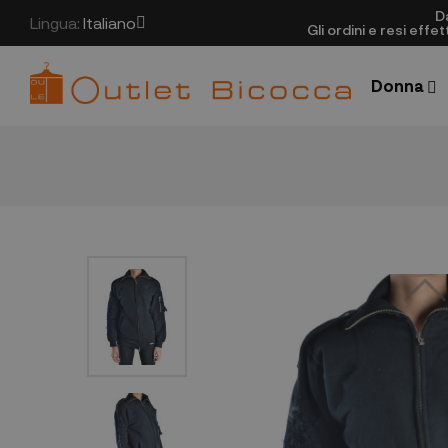
D
Lingua:
Italiano
Gli ordini e resi eff
Donna