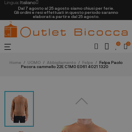
Lingua:
Italiano
Dal 7 agosto al 25 agosto siamo chiusi per ferie.
Gli ordini e resi effettuati in questo periodo saranno
elaborati a partire dal 25 agosto.
0
0
Home
UOMO
Abbigliamento
Felpe
Felpa Paolo
Pecora cammello 22E C1M0 E061 4021 1320