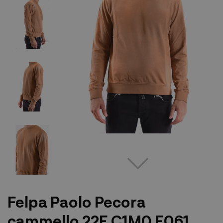
Felpa Paolo Pecora
cammello 22E C1M0 E061