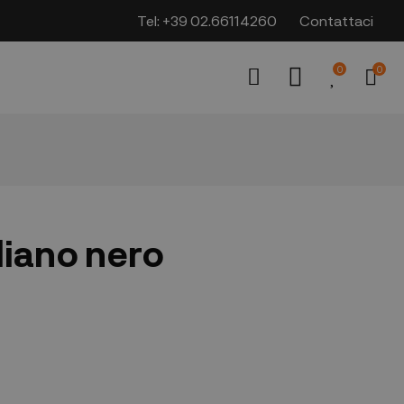
Tel:
+39 02.66114260
Contattaci
0
0
liano nero