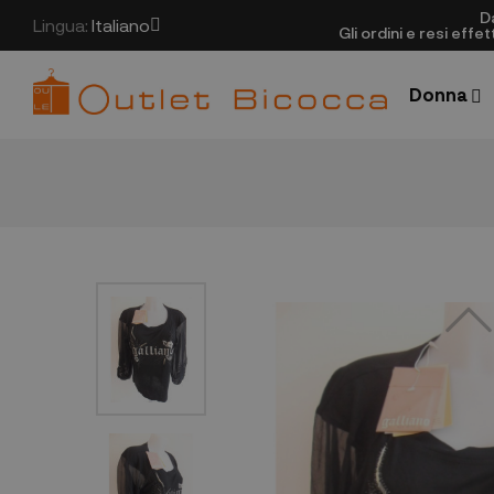
D
Lingua:
Italiano
Gli ordini e resi eff
Donna