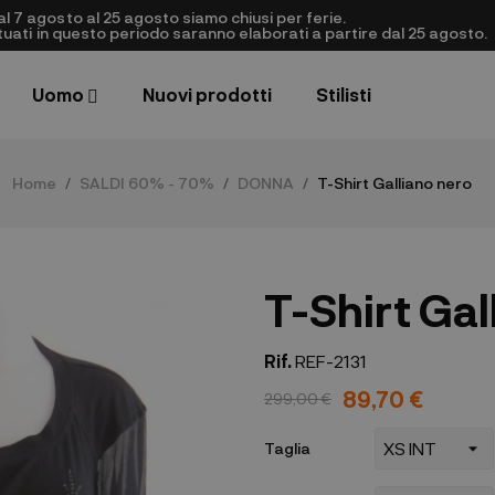
al 7 agosto al 25 agosto siamo chiusi per ferie.
ettuati in questo periodo saranno elaborati a partire dal 25 agosto.
Uomo
Nuovi prodotti
Stilisti
Home
SALDI 60% - 70%
DONNA
T-Shirt Galliano nero
T-Shirt Gal
Rif.
REF-2131
89,70 €
299,00 €
Taglia