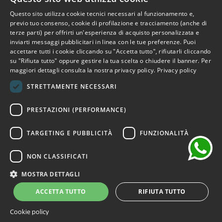
Questo sito utilizza cookie tecnici necessari al funzionamento e,
Iscriviti alla Newsletter
ITALIAN
previo tuo consenso, cookie di profilazione e tracciamento (anche di
terze parti) per offrirti un'esperienza di acquisto personalizzata e
ENGLISH
Iscriviti per ricevere accesso anticipato a saldi, ultimi arrivi,
inviarti messaggi pubblicitari in linea con le tue preferenze. Puoi
accettare tutti i cookie cliccando su "Accetta tutto", rifiutarli cliccando
promozioni e molto altro.
FRENCH
su "Rifiuta tutto" oppure gestire la tua scelta o chiudere il banner. Per
maggiori dettagli consulta la nostra privacy policy.
Privacy policy
GERMAN
ISCRIVITI
STRETTAMENTE NECESSARI
SPANISH
chat
Ho letto e accetto i termini della privacy.
(Leggi)
PRESTAZIONI (PERFORMANCE)
TARGETING E PUBBLICITÀ
FUNZIONALITÀ
NON CLASSIFICATI
©2026 Outlet Bicocca - P.IVA 06736400968 - Piazza della
Trivulziana, 6 - 20126 Milano - Italia
MOSTRA DETTAGLI
Powered by
KForge
ACCETTA TUTTO
RIFIUTA TUTTO
Cookie policy
Sito protetto da reCAPTCHA.
Privacy
-
Termini e condizioni