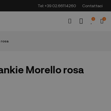
Tel:
+39 02.66114260
Contattaci
0
0
 rosa
ankie Morello rosa