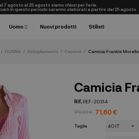
al 7 agosto al 25 agosto siamo chiusi per ferie.
ettuati in questo periodo saranno elaborati a partire dal 25 agosto.
Uomo
Nuovi prodotti
Stilisti
DONNA
Abbigliamento
Camicie
Camicia Frankie Morello
Camicia Fr
Rif.
REF-20314
71,60 €
179,00 €
Taglia