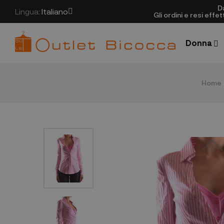
D
Lingua:
Italiano
Gli ordini e resi eff
Donna
Home