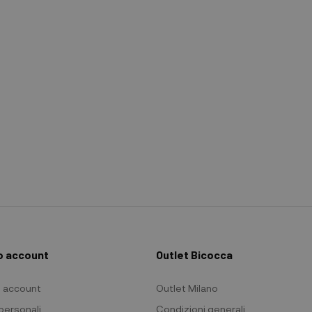
io account
Outlet Bicocca
io account
Outlet Milano
 personali
Condizioni generali