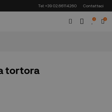
Tel:
+39 02.66114260
Contattaci
0
0
a tortora