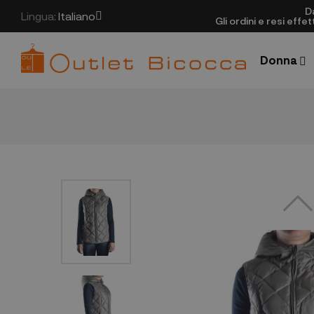
D
Lingua:
Italiano
Gli ordini e resi eff
Donna