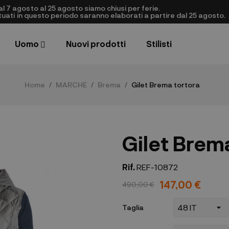
al 7 agosto al 25 agosto siamo chiusi per ferie.
ettuati in questo periodo saranno elaborati a partire dal 25 agosto.
Uomo
Nuovi prodotti
Stilisti
Home
MARCHE
Brema
Gilet Brema tortora
Gilet Brem
Rif.
REF-10872
147,00 €
490,00 €
Taglia