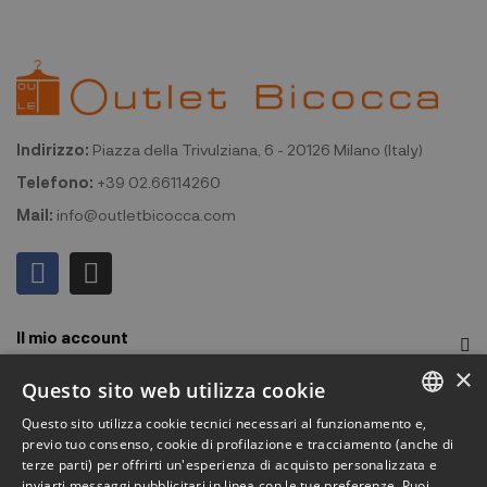
Indirizzo:
Piazza della Trivulziana, 6 - 20126 Milano (Italy)
Telefono:
+39 02.66114260
Mail:
info@outletbicocca.com
Il mio account
×
Outlet Bicocca
Questo sito web utilizza cookie
Questo sito utilizza cookie tecnici necessari al funzionamento e,
Iscriviti alla Newsletter
ITALIAN
previo tuo consenso, cookie di profilazione e tracciamento (anche di
terze parti) per offrirti un'esperienza di acquisto personalizzata e
ENGLISH
Iscriviti per ricevere accesso anticipato a saldi, ultimi arrivi,
inviarti messaggi pubblicitari in linea con le tue preferenze. Puoi