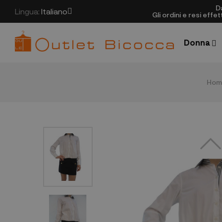
D
Lingua:
Italiano
Gli ordini e resi eff
Donna
Hom