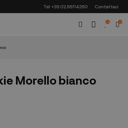
Tel:
+39 02.66114260
Contattaci
0
0
anco
kie Morello bianco