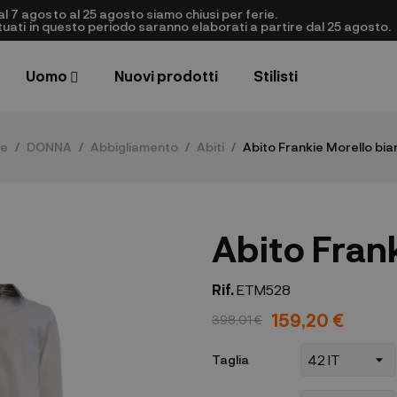
al 7 agosto al 25 agosto siamo chiusi per ferie.
ettuati in questo periodo saranno elaborati a partire dal 25 agosto.
Uomo
Nuovi prodotti
Stilisti
e
DONNA
Abbigliamento
Abiti
Abito Frankie Morello bi
Abito Fran
Rif.
ETM528
159,20 €
398,01 €
Taglia