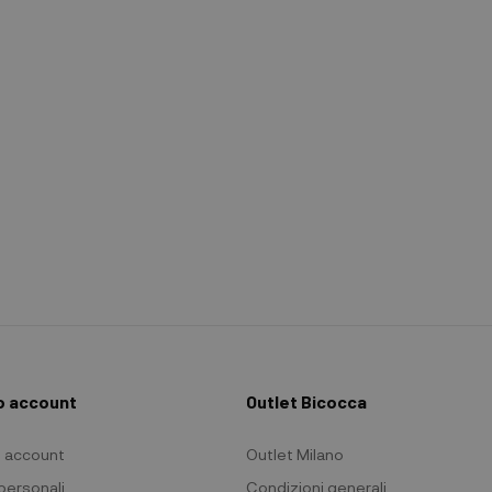
io account
Outlet Bicocca
io account
Outlet Milano
 personali
Condizioni generali