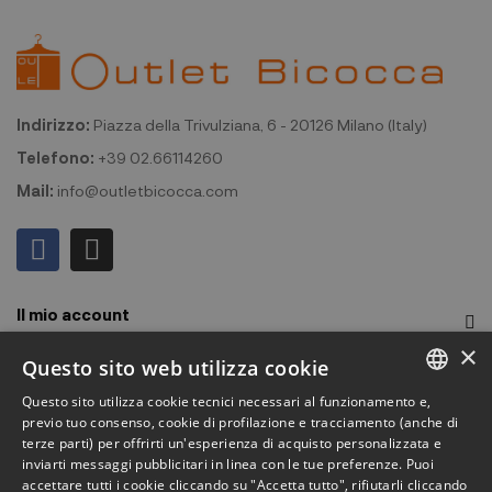
Indirizzo:
Piazza della Trivulziana, 6 - 20126 Milano (Italy)
Telefono:
+39 02.66114260
Mail:
info@outletbicocca.com
Il mio account
×
Outlet Bicocca
Questo sito web utilizza cookie
Questo sito utilizza cookie tecnici necessari al funzionamento e,
Iscriviti alla Newsletter
ITALIAN
previo tuo consenso, cookie di profilazione e tracciamento (anche di
terze parti) per offrirti un'esperienza di acquisto personalizzata e
ENGLISH
Iscriviti per ricevere accesso anticipato a saldi, ultimi arrivi,
inviarti messaggi pubblicitari in linea con le tue preferenze. Puoi
accettare tutti i cookie cliccando su "Accetta tutto", rifiutarli cliccando
promozioni e molto altro.
FRENCH