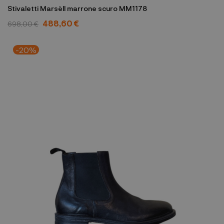
Stivaletti Marsèll marrone scuro MM1178
488,60 €
698,00 €
-20%