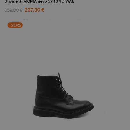
Stivaletti MOMA nero 57404C WAE
237,30 €
339,00 €
-30%