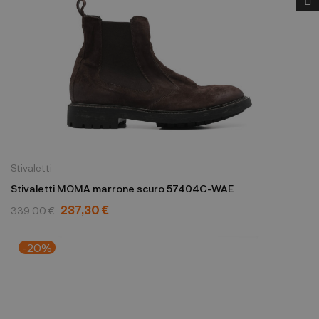
Stivaletti
Stivaletti MOMA marrone scuro 57404C-WAE
237,30 €
339,00 €
-20%