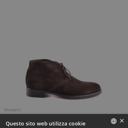
Stivaletti
Stivaletti Wexford marrone
×
Questo sito web utilizza cookie
70,40 €
176,00 €