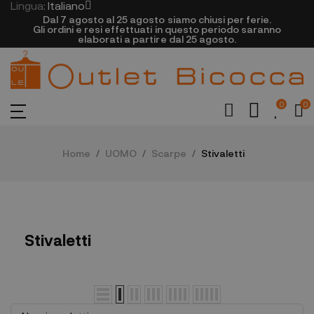
Lingua:
Italiano
Dal 7 agosto al 25 agosto siamo chiusi per ferie.
Gli ordini e resi effettuati in questo periodo saranno
elaborati a partire dal 25 agosto.
0
0
Home
UOMO
Scarpe
Stivaletti
Stivaletti