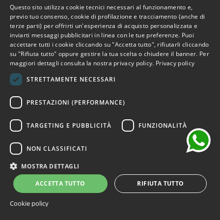
Questo sito utilizza cookie tecnici necessari al funzionamento e,
ITALIAN
previo tuo consenso, cookie di profilazione e tracciamento (anche di
terze parti) per offrirti un'esperienza di acquisto personalizzata e
ENGLISH
Visualizzati 1-25 su 25 articoli
inviarti messaggi pubblicitari in linea con le tue preferenze. Puoi
accettare tutti i cookie cliccando su "Accetta tutto", rifiutarli cliccando
FRENCH
su "Rifiuta tutto" oppure gestire la tua scelta o chiudere il banner. Per
maggiori dettagli consulta la nostra privacy policy.
Privacy policy
GERMAN
STRETTAMENTE NECESSARI
SPANISH
chat
PRESTAZIONI (PERFORMANCE)
TARGETING E PUBBLICITÀ
FUNZIONALITÀ
NON CLASSIFICATI
Indirizzo:
Piazza della Trivulziana, 6 - 20126 Milano (Italy)
Telefono:
+39 02.66114260
MOSTRA DETTAGLI
Mail:
info@outletbicocca.com
ACCETTA TUTTO
RIFIUTA TUTTO
Cookie policy