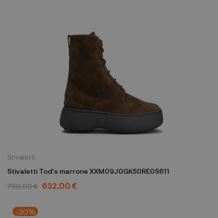
Stivaletti
Stivaletti Tod's marrone XXM09J0GK50RE0S611
632,00 €
790,00 €
-30%