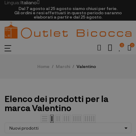
Lingua:
Italiano
Dal 7 agosto al 25 agosto siamo chiusi per ferie.
Gli ordini e resi effettuati in questo periodo saranno
elaborati a partire dal 25 agosto.
0
0
Home
Marchi
Valentino
Elenco dei prodotti per la
marca Valentino

Nuovi prodotti