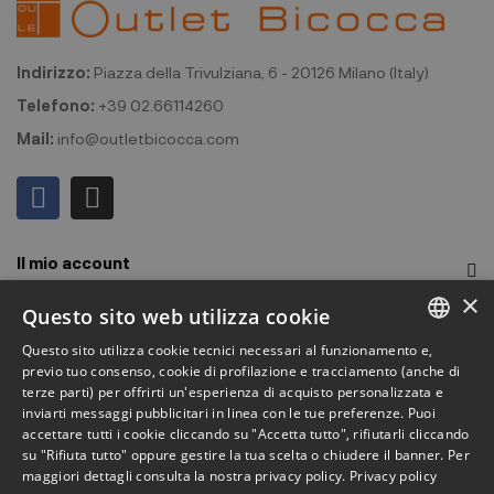
Indirizzo:
Piazza della Trivulziana, 6 - 20126 Milano (Italy)
Telefono:
+39 02.66114260
Mail:
info@outletbicocca.com
Il mio account
×
Outlet Bicocca
Questo sito web utilizza cookie
Questo sito utilizza cookie tecnici necessari al funzionamento e,
Iscriviti alla Newsletter
ITALIAN
previo tuo consenso, cookie di profilazione e tracciamento (anche di
terze parti) per offrirti un'esperienza di acquisto personalizzata e
ENGLISH
Iscriviti per ricevere accesso anticipato a saldi, ultimi arrivi,
inviarti messaggi pubblicitari in linea con le tue preferenze. Puoi
accettare tutti i cookie cliccando su "Accetta tutto", rifiutarli cliccando
promozioni e molto altro.
FRENCH
su "Rifiuta tutto" oppure gestire la tua scelta o chiudere il banner. Per
maggiori dettagli consulta la nostra privacy policy.
Privacy policy
GERMAN