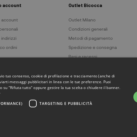
io account
Outlet Bicocca
io account
Outlet Milano
 personali
Condizioni generali
 indirizzi
Metodi di pagamento
co ordini
Spedizione e consegna
Resi e recessi
Privacy policy
Cookie policy
evio tuo consenso, cookie di profilazione e tracciamento (anche di
viarti messaggi pubblicitari in linea con le tue preferenze. Puoi
ndo su "Rifiuta tutto" oppure gestire la tua scelta o chiudere il banner.
y
RFORMANCE)
TARGETING E PUBBLICITÀ
 Bicocca - P.IVA 06736400968 - Piazza della Trivulziana, 6 - 20126 Mi
Powered by
KForge