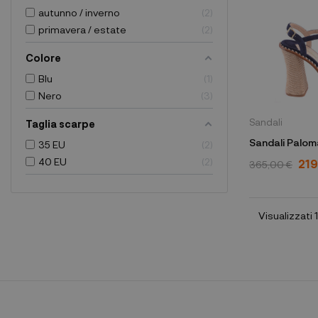
autunno / inverno
2
primavera / estate
2
Colore
Blu
1
Nero
3
Sandali
Taglia scarpe
Sandali Palom
35 EU
2
40 EU
2
219
365,00 €
Visualizzati 1