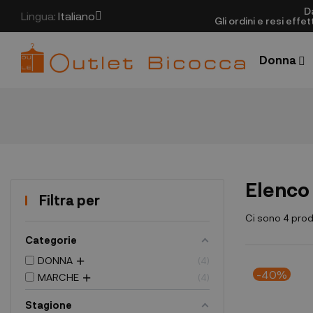
D
Lingua:
Italiano
Gli ordini e resi eff
Donna
Elenco 
Filtra per
Ci sono 4 prod
Categorie
DONNA
4
-40%
MARCHE
4
Stagione