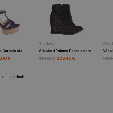
Stivaletti
Décol
a Barcelo blu
Stivaletti Paloma Barcelo nero
Décol
,00 €
203,40 €
339,00 €
245,0
-4 su 4 articoli