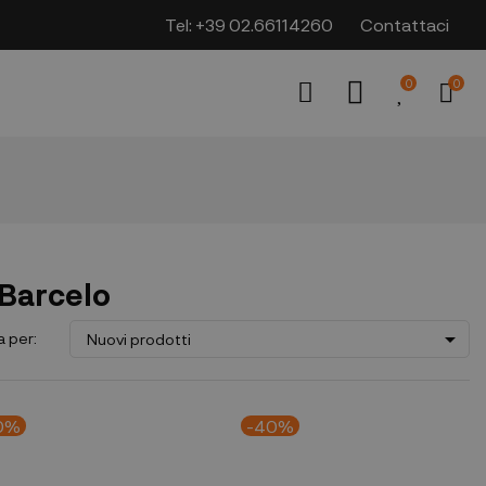
Tel:
+39 02.66114260
Contattaci
0
0
 Barcelo

a per:
Nuovi prodotti
0%
-40%