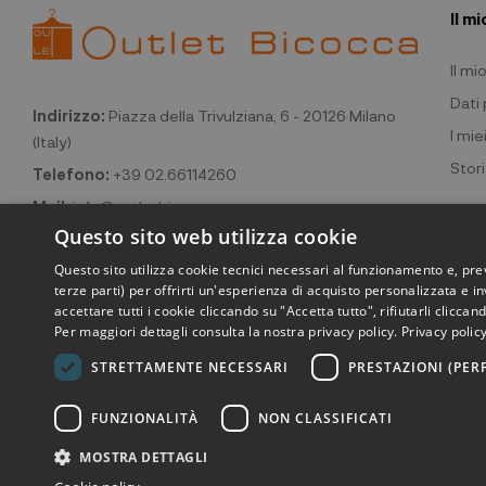
Il m
Il m
Dati
Indirizzo:
Piazza della Trivulziana, 6 - 20126 Milano
I miei
(Italy)
Stori
Telefono:
+39 02.66114260
Mail:
info@outletbicocca.com
Questo sito web utilizza cookie
Questo sito utilizza cookie tecnici necessari al funzionamento e, pr
terze parti) per offrirti un'esperienza di acquisto personalizzata e in
accettare tutti i cookie cliccando su "Accetta tutto", rifiutarli clicca
Per maggiori dettagli consulta la nostra privacy policy.
Privacy polic
STRETTAMENTE NECESSARI
PRESTAZIONI (PE
©2026 Outlet
FUNZIONALITÀ
NON CLASSIFICATI
MOSTRA DETTAGLI