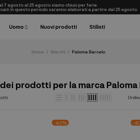
al 7 agosto al 25 agosto siamo chiusi per ferie.
ettuati in questo periodo saranno elaborati a partire dal 25 agosto.
Uomo
Nuovi prodotti
Stilisti
Home
Marchi
Paloma Barcelo
dei prodotti per la marca Paloma
otti.
Ordin
-40%
-4