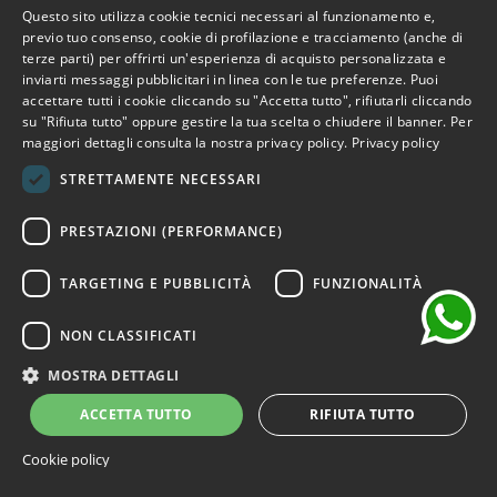
Questo sito utilizza cookie tecnici necessari al funzionamento e,
-40%
ITALIAN
previo tuo consenso, cookie di profilazione e tracciamento (anche di
terze parti) per offrirti un'esperienza di acquisto personalizzata e
ENGLISH
inviarti messaggi pubblicitari in linea con le tue preferenze. Puoi
accettare tutti i cookie cliccando su "Accetta tutto", rifiutarli cliccando
FRENCH
su "Rifiuta tutto" oppure gestire la tua scelta o chiudere il banner. Per
maggiori dettagli consulta la nostra privacy policy.
Privacy policy
GERMAN
STRETTAMENTE NECESSARI
SPANISH
chat
PRESTAZIONI (PERFORMANCE)
TARGETING E PUBBLICITÀ
FUNZIONALITÀ
NON CLASSIFICATI
MOSTRA DETTAGLI
ACCETTA TUTTO
RIFIUTA TUTTO
Cookie policy
Sciarpe