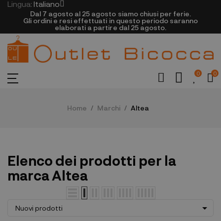
Lingua:
Italiano
Dal 7 agosto al 25 agosto siamo chiusi per ferie.
Gli ordini e resi effettuati in questo periodo saranno
elaborati a partire dal 25 agosto.
0
0
Home
Marchi
Altea
Elenco dei prodotti per la
marca Altea

Nuovi prodotti