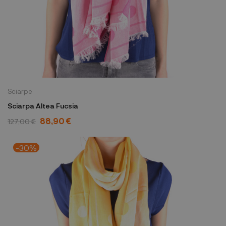
Sciarpe
Sciarpa Altea Fucsia
88,90 €
127,00 €
-30%