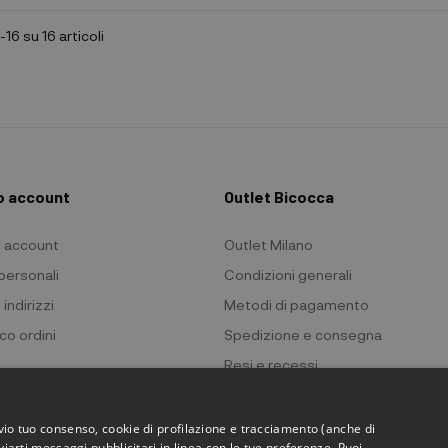
-16 su 16 articoli
io account
Outlet Bicocca
io account
Outlet Milano
 personali
Condizioni generali
 indirizzi
Metodi di pagamento
co ordini
Spedizione e consegna
Resi e recessi
Privacy policy
Cookie policy
evio tuo consenso, cookie di profilazione e tracciamento (anche di
viarti messaggi pubblicitari in linea con le tue preferenze. Puoi