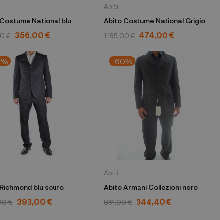
Abiti
Abito Costume National blu
Abito Costume National Grigio
356,00 €
474,00 €
0 €
1.185,00 €
0%
-60%
O
Abiti
 Richmond blu scuro
Abito Armani Collezioni nero
393,00 €
344,40 €
00 €
861,00 €