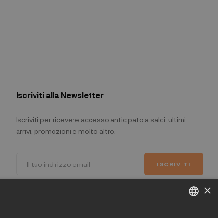
Iscriviti alla Newsletter
Iscriviti per ricevere accesso anticipato a saldi, ultimi
arrivi, promozioni e molto altro.
ISCRIVITI
×
Ho letto e accetto i termini della privacy.
(Leggi)
chat
ITALIAN