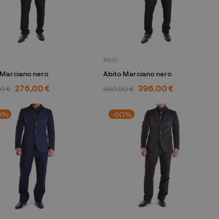
Abiti
 Marciano nero
Abito Marciano nero
276,00 €
396,00 €
0 €
990,00 €
0%
-60%