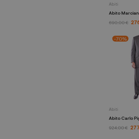
Abiti
Abito Marcian
27
690,00 €
-70%
Abiti
277
924,00 €