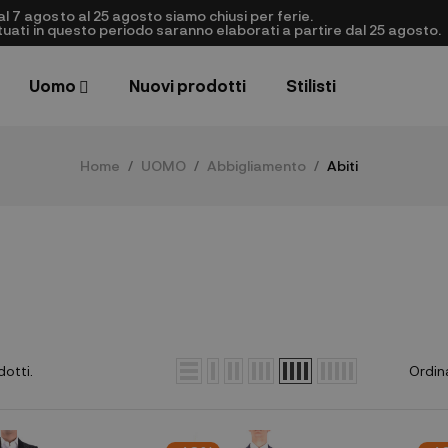
al 7 agosto al 25 agosto siamo chiusi per ferie.
ettuati in questo periodo saranno elaborati a partire dal 25 agosto.
Uomo
Nuovi prodotti
Stilisti
Home
UOMO
Abbigliamento
Abiti
dotti.
Ordin