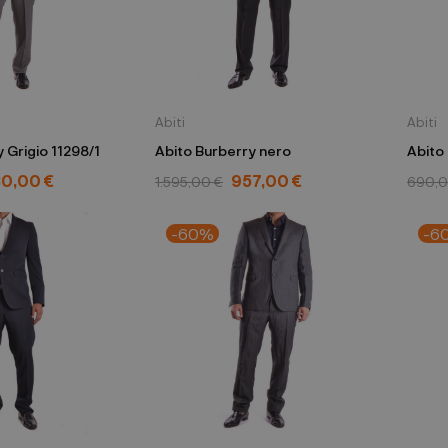
Abiti
Abiti
 Grigio 11298/1
Abito Burberry nero
Abito
0,00 €
957,00 €
1.595,00 €
690,0
-60%
-6