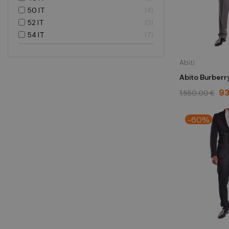
50 IT
4
52 IT
3
54 IT
7
Abiti
Abito Burberry
93
1.550,00 €
-60%