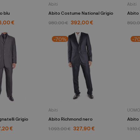
Abiti
Abiti
o blu
Abito Costume National Grigio
6,00 €
392,00 €
980,00 €
890,0
-70%
-7
Abiti
UOM
Abito Carlo Pignatelli Grigio
Abito Richmond nero
Abito
,20 €
327,90 €
1.093,00 €
1.310,