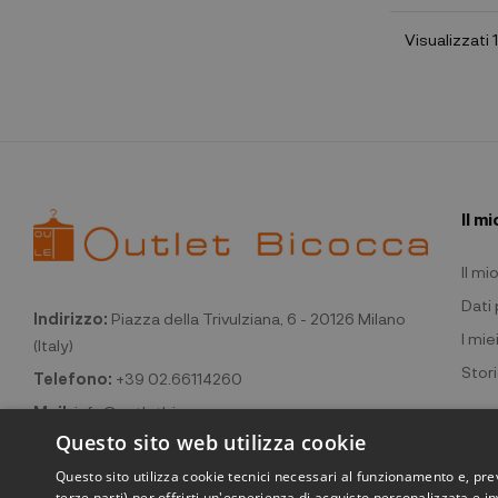
Visualizzati 1
Il m
Il m
Dati
Indirizzo:
Piazza della Trivulziana, 6 - 20126 Milano
I miei
(Italy)
Stori
Telefono:
+39 02.66114260
Mail:
info@outletbicocca.com
Questo sito web utilizza cookie
Questo sito utilizza cookie tecnici necessari al funzionamento e, pr
terze parti) per offrirti un'esperienza di acquisto personalizzata e in