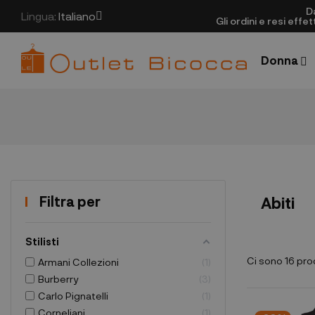
D
Lingua:
Italiano
Gli ordini e resi eff
Donna
Filtra per
Abiti
Stilisti
Ci sono 16 pro
Armani Collezioni
1
Burberry
3
Carlo Pignatelli
1
Corneliani
1