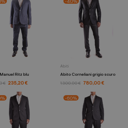
0%
-40%
Abiti
Manuel Ritz blu
Abito Corneliani grigio scuro
235,20 €
780,00 €
0 €
1.300,00 €
0%
-60%