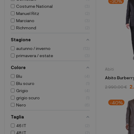
-30%
Costume National
3
Manuel Ritz
2
Marciano
3
Richmond
2
Stagione
autunno / inverno
13
primavera / estate
3
Colore
Abiti
Blu
4
Abito Burberr
Blu scuro
1
80145441011
2
2.990,00 €
Grigio
4
grigio scuro
1
-40%
Nero
6
Taglia
46 IT
2
48 IT
2