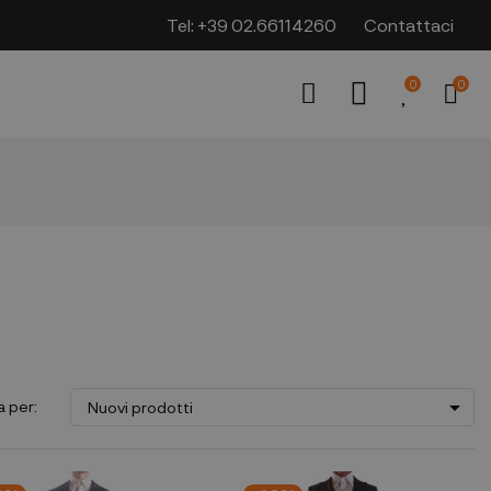
Tel:
+39 02.66114260
Contattaci
0
0

a per:
Nuovi prodotti