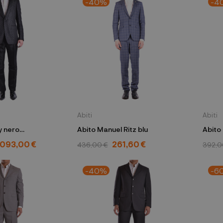
-40%
-4
Abiti
Abiti
y nero
Abito Manuel Ritz blu
Abito 
.093,00 €
261,60 €
436,00 €
392,0
-40%
-6